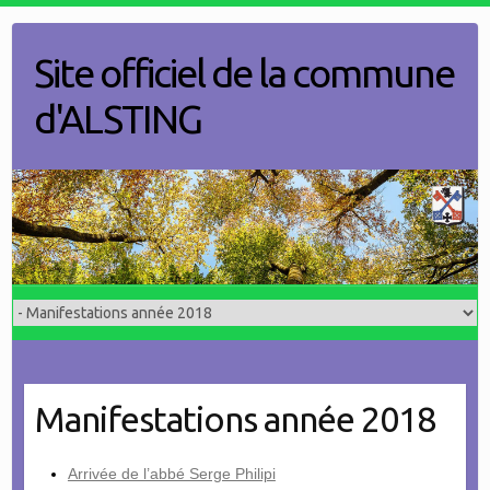
Skip
to
Site officiel de la commune
content
d'ALSTING
Manifestations année 2018
Arrivée de l’abbé Serge Philipi