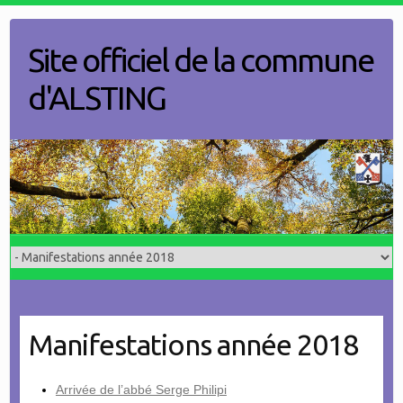
Skip
to
Site officiel de la commune
content
d'ALSTING
Manifestations année 2018
Arrivée de l’abbé Serge Philipi