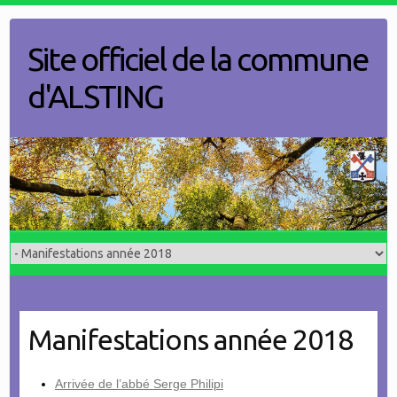
Skip
to
Site officiel de la commune
content
d'ALSTING
Manifestations année 2018
Arrivée de l’abbé Serge Philipi