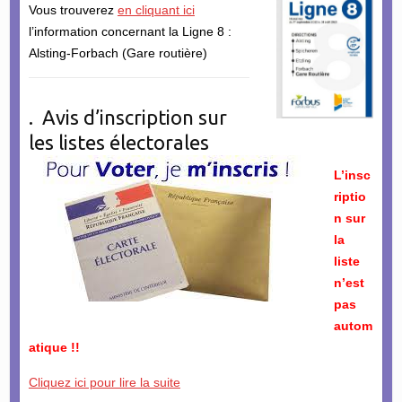
Vous trouverez
en cliquant ici
l’information concernant la Ligne 8 :
Alsting-Forbach (Gare routière)
. Avis d’inscription sur
les listes électorales
L’insc
riptio
n sur
la
liste
n’est
pas
autom
atique !!
Cliquez ici pour lire la suite