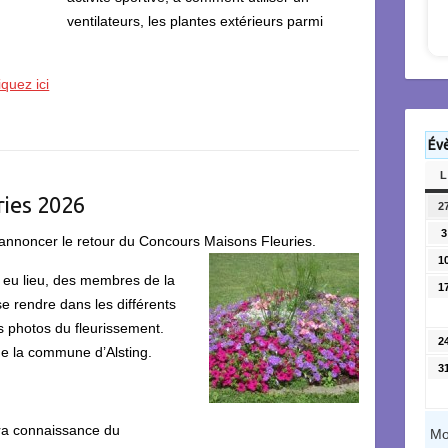
ventilateurs, les plantes extérieurs parmi
iquez ici
Év
L
ries 2026
2
3
us annoncer le retour du Concours Maisons Fleuries.
1
t eu lieu, des membres de la
1
 rendre dans les différents
es photos du fleurissement.
2
de la commune d’Alsting.
3
ra connaissance du
Mo