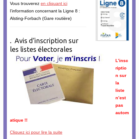
Vous trouverez
en cliquant ici
l’information concernant la Ligne 8 :
Alsting-Forbach (Gare routière)
. Avis d’inscription sur
les listes électorales
L’insc
riptio
n sur
la
liste
n’est
pas
autom
atique !!
Cliquez ici pour lire la suite