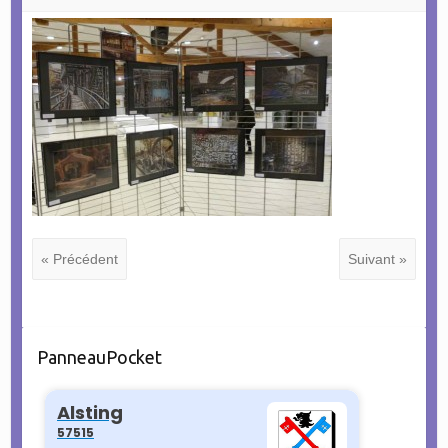
« Précédent
Suivant »
PanneauPocket