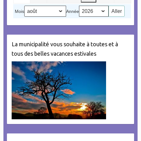
2026
2026
2026
2026
2026
2026
(1
2026
Mois
Année
évènement)
La municipalité vous souhaite à toutes et à
tous des belles vacances estivales