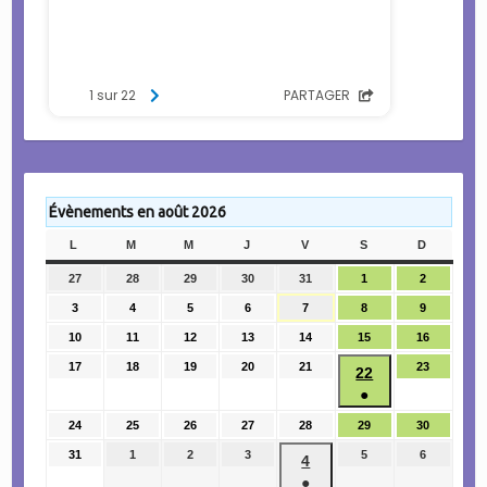
Évènements en août 2026
L
LUNDI
M
MARDI
M
MERCREDI
J
JEUDI
V
VENDREDI
S
SAMEDI
D
DIMANC
27
27
28
28
29
29
30
30
31
31
1
1
2
2
juillet
juillet
juillet
juillet
juillet
août
août
3
3
4
4
5
5
6
6
7
7
8
8
9
9
2026
2026
2026
2026
2026
2026
2026
août
août
août
août
août
août
août
10
10
11
11
12
12
13
13
14
14
15
15
16
16
2026
2026
2026
2026
2026
2026
2026
août
août
août
août
août
août
août
17
17
18
18
19
19
20
20
21
21
23
23
22
22
2026
2026
2026
2026
2026
2026
2026
août
août
août
août
août
août
●
août
2026
2026
2026
2026
2026
2026
(1
2026
24
24
25
25
26
26
27
27
28
28
29
29
30
30
évènement)
août
août
août
août
août
août
août
31
31
1
1
2
2
3
3
5
5
6
6
4
4
2026
2026
2026
2026
2026
2026
2026
août
septembre
septembre
septembre
septembre
septembr
●
septembre