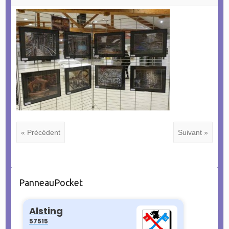
« Précédent
Suivant »
PanneauPocket