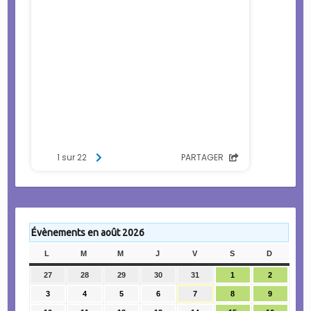
Évènements en août 2026
L
LUNDI
M
MARDI
M
MERCREDI
J
JEUDI
V
VENDREDI
S
SAMEDI
D
DIMANC
27
27
28
28
29
29
30
30
31
31
1
1
2
2
juillet
juillet
juillet
juillet
juillet
août
août
3
3
4
4
5
5
6
6
7
7
8
8
9
9
2026
2026
2026
2026
2026
2026
2026
août
août
août
août
août
août
août