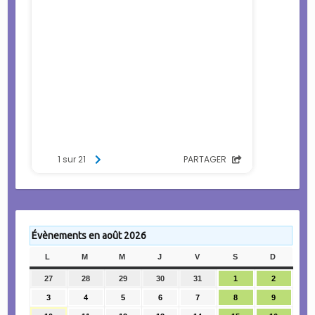
Évènements en août 2026
L
LUNDI
M
MARDI
M
MERCREDI
J
JEUDI
V
VENDREDI
S
SAMEDI
D
DIMANC
27
27
28
28
29
29
30
30
31
31
1
1
2
2
juillet
juillet
juillet
juillet
juillet
août
août
3
3
4
4
5
5
6
6
7
7
8
8
9
9
2026
2026
2026
2026
2026
2026
2026
août
août
août
août
août
août
août