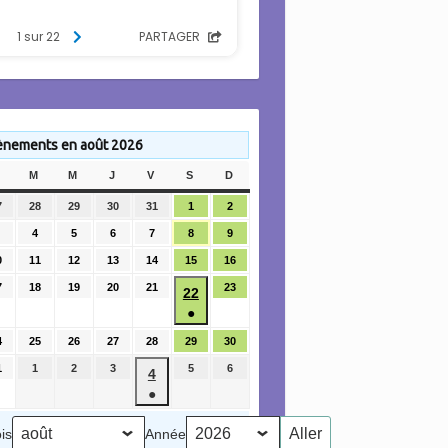
ènements en août 2026
LUNDI
M
MARDI
M
MERCREDI
J
JEUDI
V
VENDREDI
S
SAMEDI
D
DIMANCHE
7
27
28
28
29
29
30
30
31
31
1
1
2
2
juillet
juillet
juillet
juillet
juillet
août
août
3
4
4
5
5
6
6
7
7
8
8
9
9
2026
2026
2026
2026
2026
2026
2026
août
août
août
août
août
août
août
0
10
11
11
12
12
13
13
14
14
15
15
16
16
2026
2026
2026
2026
2026
2026
2026
août
août
août
août
août
août
août
7
17
18
18
19
19
20
20
21
21
23
23
22
22
2026
2026
2026
2026
2026
2026
2026
août
août
août
août
août
août
●
août
2026
2026
2026
2026
2026
2026
(1
2026
4
24
25
25
26
26
27
27
28
28
29
29
30
30
évènement)
août
août
août
août
août
août
août
1
31
1
1
2
2
3
3
5
5
6
6
4
4
2026
2026
2026
2026
2026
2026
2026
août
septembre
septembre
septembre
septembre
septembre
●
septembre
2026
2026
2026
2026
2026
2026
(1
2026
is
Année
évènement)