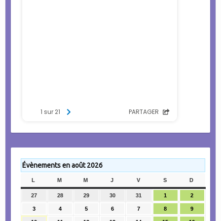
Évènements en août 2026
L
LUNDI
M
MARDI
M
MERCREDI
J
JEUDI
V
VENDREDI
S
SAMEDI
D
DIMANC
27
27
28
28
29
29
30
30
31
31
1
1
2
2
juillet
juillet
juillet
juillet
juillet
août
août
3
3
4
4
5
5
6
6
7
7
8
8
9
9
2026
2026
2026
2026
2026
2026
2026
août
août
août
août
août
août
août