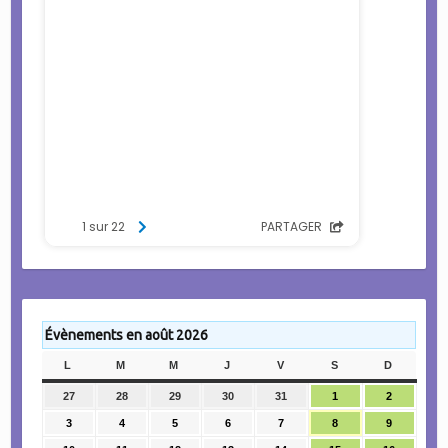
Évènements en août 2026
L
LUNDI
M
MARDI
M
MERCREDI
J
JEUDI
V
VENDREDI
S
SAMEDI
D
DIMANC
27
27
28
28
29
29
30
30
31
31
1
1
2
2
juillet
juillet
juillet
juillet
juillet
août
août
3
3
4
4
5
5
6
6
7
7
8
8
9
9
2026
2026
2026
2026
2026
2026
2026
août
août
août
août
août
août
août