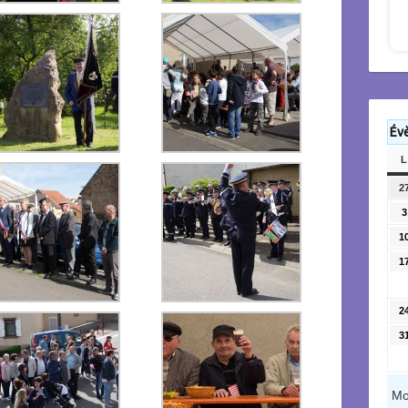
Év
L
2
3
1
1
2
3
Mo