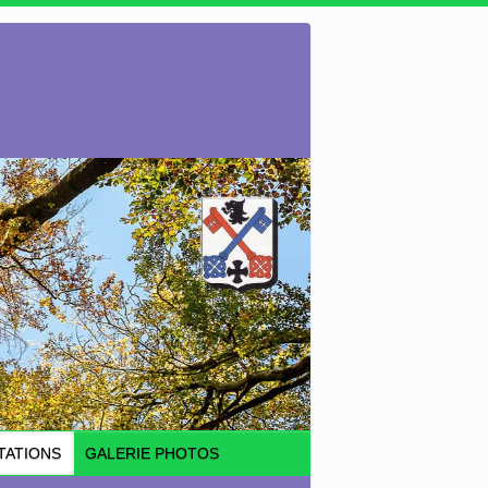
TATIONS
GALERIE PHOTOS