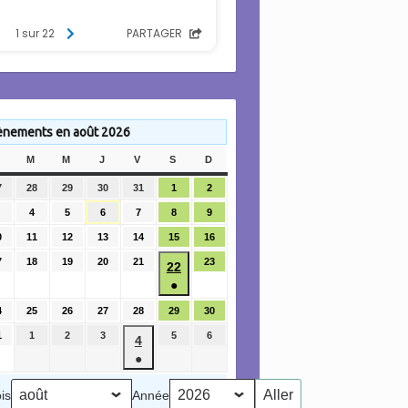
ènements en août 2026
LUNDI
M
MARDI
M
MERCREDI
J
JEUDI
V
VENDREDI
S
SAMEDI
D
DIMANCHE
7
27
28
28
29
29
30
30
31
31
1
1
2
2
juillet
juillet
juillet
juillet
juillet
août
août
3
4
4
5
5
6
6
7
7
8
8
9
9
2026
2026
2026
2026
2026
2026
2026
août
août
août
août
août
août
août
0
10
11
11
12
12
13
13
14
14
15
15
16
16
2026
2026
2026
2026
2026
2026
2026
août
août
août
août
août
août
août
7
17
18
18
19
19
20
20
21
21
23
23
22
22
2026
2026
2026
2026
2026
2026
2026
août
août
août
août
août
août
●
août
2026
2026
2026
2026
2026
2026
(1
2026
4
24
25
25
26
26
27
27
28
28
29
29
30
30
évènement)
août
août
août
août
août
août
août
1
31
1
1
2
2
3
3
5
5
6
6
4
4
2026
2026
2026
2026
2026
2026
2026
août
septembre
septembre
septembre
septembre
septembre
●
septembre
2026
2026
2026
2026
2026
2026
(1
2026
is
Année
évènement)