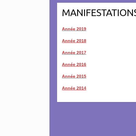
MANIFESTATION
Année 2019
Année 2018
Année 2017
Année 2016
Année 2015
Année 2014