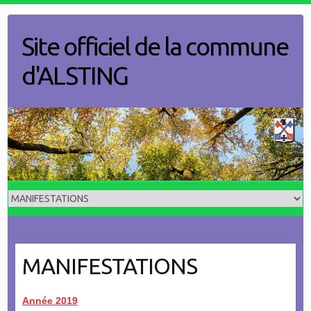
Skip
to
Site officiel de la commune
content
d'ALSTING
MANIFESTATIONS
Année 2019