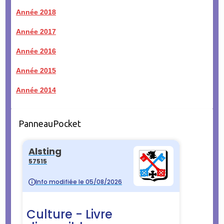
Année 2018
Année 2017
Année 2016
Année 2015
Année 2014
PanneauPocket