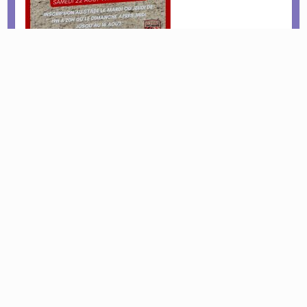
Civilité autour de nos fôrets et champs