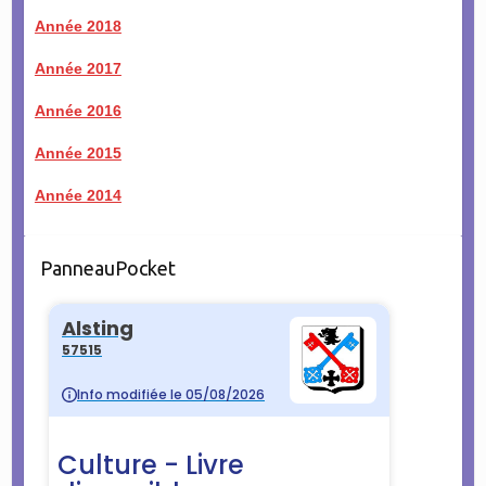
Année 2018
Année 2017
Année 2016
Année 2015
Année 2014
PanneauPocket