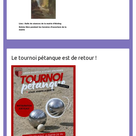
Le tournoi pétanque est de retour !