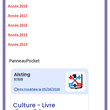
Année 2018
Année 2017
Année 2016
Année 2015
Année 2014
PanneauPocket