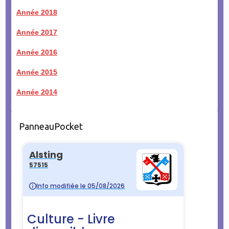
Année 2018
Année 2017
Année 2016
Année 2015
Année 2014
PanneauPocket