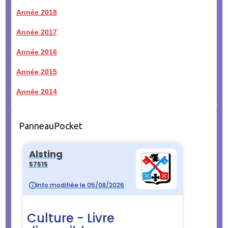
Année 2018
Année 2017
Année 2016
Année 2015
Année 2014
PanneauPocket