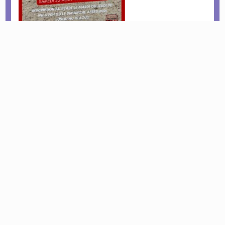
Civilité autour de nos fôrets et champs