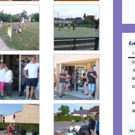
Év
L
2
3
1
1
2
3
Mo