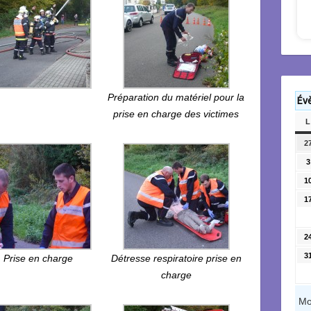
Préparation du matériel pour la
Év
prise en charge des victimes
L
2
3
1
1
2
3
Prise en charge
Détresse respiratoire prise en
charge
Mo